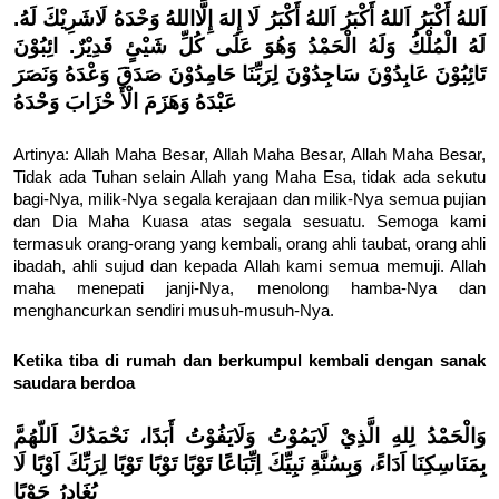
اَللهُ أَكْبَرُ اَللهُ أَكْبَرُ اَللهُ أَكْبَرُ لَا إِلهَ إِلَّااللهُ وَحْدَهُ لَاشَرِيْكَ لَهُ.
لَهُ الْمُلْكُ وَلَهُ الْحَمْدُ وَهُوَ عَلَى كُلِّ شَيْئٍ قَدِيْرٌ. ائِبُوْنَ
تَائِبُوْنَ عَابِدُوْنَ سَاجِدُوْنَ لِرَبِّنَا حَامِدُوْنَ صَدَقَ وَعْدَهُ وَنَصَرَ
عَبْدَهُ وَهَزَمَ الْأَ حْزَابَ وَحْدَهُ
Artinya: Allah Maha Besar, Allah Maha Besar, Allah Maha Besar,
Tidak ada Tuhan selain Allah yang Maha Esa, tidak ada sekutu
bagi-Nya, milik-Nya segala kerajaan dan milik-Nya semua pujian
dan Dia Maha Kuasa atas segala sesuatu. Semoga kami
termasuk orang-orang yang kembali, orang ahli taubat, orang ahli
ibadah, ahli sujud dan kepada Allah kami semua memuji. Allah
maha menepati janji-Nya, menolong hamba-Nya dan
menghancurkan sendiri musuh-musuh-Nya.
Ketika tiba di rumah dan berkumpul kembali dengan sanak
saudara berdoa
وَالْحَمْدُ لِلهِ الَّذِيْ لَايَمُوْتُ وَلَايَفُوْتُ أَبَدًا، نَحْمَدُكَ اَللّهُمَّ
بِمَنَاسِكِنَا اَدَاءً، وَبِسُنَّةِ نَبِيِّكَ اِتِّبَاعًا تَوْبًا تَوْبًا تَوْبًا لِرَبِّكَ اَوْبًا لَا
يُغَادِرُ حَوْبًا