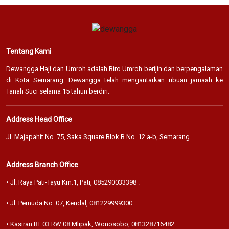
Tentang Kami
Dewangga Haji dan Umroh adalah Biro Umroh berijin dan berpengalaman
di Kota Semarang. Dewangga telah mengantarkan ribuan jamaah ke
Tanah Suci selama 15 tahun berdiri.
Address Head Office
Jl. Majapahit No. 75, Saka Square Blok B No. 12 a-b, Semarang.
Address Branch Office
• Jl. Raya Pati-Tayu Km.1, Pati,
085290033398
.
• Jl. Pemuda No. 07, Kendal,
081229999300
.
• Kasiran RT 03 RW 08 Mlipak, Wonosobo,
081328716482
.