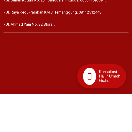
• Jl. Sunan Kudus No. 231 Janggalan, Kudus,
085641593391
.
• Jl. Raya Kedu-Parakan KM 3, Temanggung,
08112512448
.
• Jl. Ahmad Yani No. 32 Blora,
.
Konsultasi
Haji / Umroh
Gratis
📊
Stats