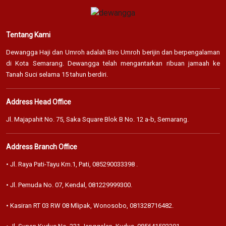
Tentang Kami
Dewangga Haji dan Umroh adalah Biro Umroh berijin dan berpengalaman
di Kota Semarang. Dewangga telah mengantarkan ribuan jamaah ke
Tanah Suci selama 15 tahun berdiri.
Address Head Office
Jl. Majapahit No. 75, Saka Square Blok B No. 12 a-b, Semarang.
Address Branch Office
• Jl. Raya Pati-Tayu Km.1, Pati,
085290033398
.
• Jl. Pemuda No. 07, Kendal,
081229999300
.
• Kasiran RT 03 RW 08 Mlipak, Wonosobo,
081328716482
.