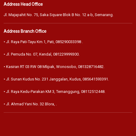
Address Head Office
Jl. Majapahit No. 75, Saka Square Blok B No. 12 a-b, Semarang.
Address Branch Office
• Jl. Raya Pati-Tayu Km.1, Pati,
085290033398
.
• Jl. Pemuda No. 07, Kendal,
081229999300
.
• Kasiran RT 03 RW 08 Mlipak, Wonosobo,
081328716482
.
• Jl. Sunan Kudus No. 231 Janggalan, Kudus,
085641593391
.
• Jl. Raya Kedu-Parakan KM 3, Temanggung,
08112512448
.
• Jl. Ahmad Yani No. 32 Blora,
.