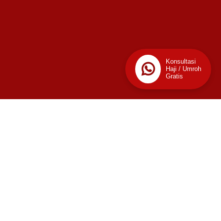
Konsultasi
Haji / Umroh
Gratis
📊
Stats
256
Today
This Week
Last Week
2,288
2,919
This Month
Last Month
3,041
16,401