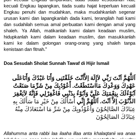
kecuali Engkau lapangkan, tiada suatu hajat keperluan kecuali
Engkau penuhi dan mudahkan, maka mudahkanlah segenar
urusan kami dan lapangkanlah dada kami, terangilah hati kami
dan sudahilah semua amal perbuatan kami dengan amal yang
shaleh. Ya Allah, matikanlah kami dalam keadaan muslim,
hidupkanlah kami dalam keadaan muslim, dan masukkanlah
kami ke dalam golongan orang-orang yang shaleh tanpa
kenistaan dan fitnah.”
Doa Sesudah Sholat Sunnah Tawaf di Hijir Ismail
اَللَّهُمَّ اَنْتَ رَبِّي لاَإِلَهَ اِلاَّاَنْتَ خَلَقْتَنِى وَأَنَا عَبْدُكَ وَأَنَاعَلَى
عَهْدِكَ وَوَعْدِكَ مَااسْتَطَعْتُ. أَعُوْدُبِكَ مِنْ شَرِّمَا صَنَعْتُ
اَبُوْءُلَكَ بِنِعْمَتِكَ عَلَيَّ وَاَبُوْءُ بِذَنْبِي فَاغْفِرْلِي فَإِنَّهُ لاَيَغْفِرَ
الذُّنُوْبَ اِلاَّ اَنْتَ. اَللَّهُمَّ إِنِّي
أَسْأَلُكَ مِنْ خَيْرِ مَا سَأَلَكَ بِهِ
عِبَادُكَ الصَّالِحُوْنَ وَأَعُوْذُوبِكَ مِنْ شَرِّ مَا اسْتَعَاذَكَ مِنْهُ
عِبَادُكَ الصَالِحُوْنَ
Allahumma anta rabbi laa ilaaha illaa anta khalaqtanii wa anaa