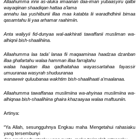
Allaahumma innii as-aluka iimaanan daa-iman yubaasyiru qalbii
wayaqiinan shaadiqan hattaa a’lama
annahu laa yushiibunii illaa maa katabta lii waradhdhinii bimaa
qasamtahu lii yaa arhamar raahimiin.
Anta waliyyii fid-dunyaa wal-aakhirati tawaffanii musliman wa-
alhiqnii bish-shaalihiina.
Allaahumma laa tada’ lanaa fii maqaaminaa haadzaa dzanban
illaa ghafartahu walaa hamman illaa farrajtahu
walaa haajatan illaa qadhaitahaa wayassartahaa fayassir
umuuranaa wasyrah shuduuranaa
wanawwir quluubanaa wakhtim bish-shaalihaati a’maalanaa.
Allaahumma tawaffanaa muslimiina wa-ahyinaa muslimiina wa-
alhiqnaa bish-shaalihiina ghaira khazaayaa walaa maftuuniin.
Artinya:
“Ya Allah, sesungguhnya Engkau maha Mengetahui rahasiaku
yang tersembunyi