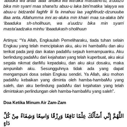
‘abduka wa anaa ‘alaa ‘ahdika wa wa’dika mastatho’tu, a’uudzu
bika min syarri maa shana’tu abuu-u laka bini’matika ‘alayya wa
abuu-u bidzanbii faghfir lii fa innahuu laa yaghfirudz-dzunuuba
illaa anta. Allahumma inni as-aluka min khairi maa sa-alaka bihi
‘ibaaduka sh-sholihuun, wa a’uudzu bika min syarri
masta’aadzaka minhu ‘ibaadukash-sholihuun
Artinya: “Ya Allah, Engkaulah Pemeliharaku, tiada tuhan selain
Engkau yang telah menciptakan aku, aku ini hambaMu dan aku
terikat pada janji dan ikatan padaMu sejauh kemampuanku. Aku
berlindung padaMu dari kejahatan yang telah kuperbuat, aku akui
segala nikmat dariMu kepadaku, dan aku akui dosaku, maka
ampunilah aku. Sesungguhnya tidak ada yang dapat
mengampuni dosa selain Engkau sendiri. Ya Allah, aku mohon
padaMu kebaikan yang diminta oleh hamba-hambaMu yang
saleh, dan aku berlindung padaMu dari kejahatan yang telah
dimintakan perlindungan oleh hamba-hambaMu yang saleh”.
Doa Ketika Minum Air Zam-Zam
اللَّهُمَّ إِنِّي أَسْأَلُكَ عِلْمًا نَافِعًا وَرِزْقًا وَاسِعًا وَشِفَاءً مِنْ كُلِّ
دَاءٍ