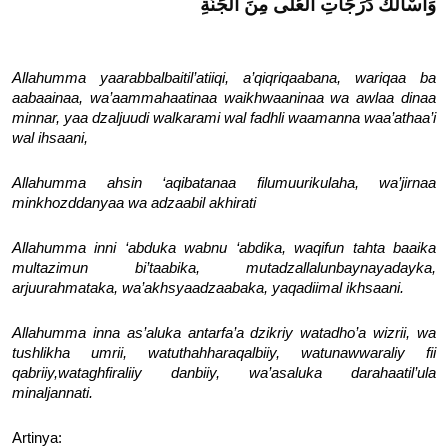
وَأَسْألُكَ دَرَجَاتِ العُلَى مِنَ الجَنَّةِ
Allahumma yaarabbalbaitil’atiiqi, a’qiqriqaabana, wariqaa ba
aabaainaa, wa’aammahaatinaa waikhwaaninaa wa awlaa dinaa
minnar, yaa dzaljuudi walkarami wal fadhli waamanna waa’athaa’i
wal ihsaani,
Allahumma ahsin ‘aqibatanaa filumuurikulaha, wa’jirnaa
minkhozddanyaa wa adzaabil akhirati
Allahumma inni ‘abduka wabnu ‘abdika, waqifun tahta baaika
multazimun bi’taabika, mutadzallalunbaynayadayka,
arjuurahmataka, wa’akhsyaadzaabaka, yaqadiimal ikhsaani.
Allahumma inna as’aluka antarfa’a dzikriy watadho’a wizrii, wa
tushlikha umrii, watuthahharaqalbiiy, watunawwaraliy fii
qabriiy,wataghfiraliiy danbiiy, wa’asaluka darahaatil’ula
minaljannati.
Artinya: