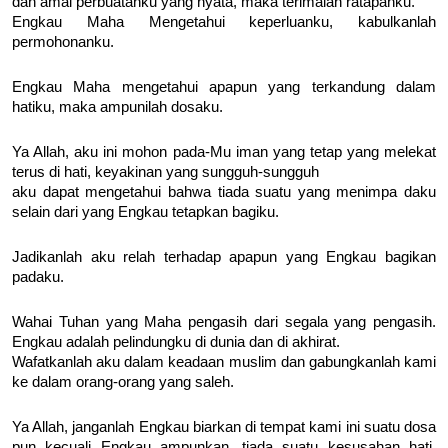
dan amal perbuatanku yang nyata, maka terimalah ratapanku.
Engkau Maha Mengetahui keperluanku, kabulkanlah
permohonanku.
Engkau Maha mengetahui apapun yang terkandung dalam
hatiku, maka ampunilah dosaku.
Ya Allah, aku ini mohon pada-Mu iman yang tetap yang melekat
terus di hati, keyakinan yang sungguh-sungguh
aku dapat mengetahui bahwa tiada suatu yang menimpa daku
selain dari yang Engkau tetapkan bagiku.
Jadikanlah aku relah terhadap apapun yang Engkau bagikan
padaku.
Wahai Tuhan yang Maha pengasih dari segala yang pengasih.
Engkau adalah pelindungku di dunia dan di akhirat.
Wafatkanlah aku dalam keadaan muslim dan gabungkanlah kami
ke dalam orang-orang yang saleh.
Ya Allah, janganlah Engkau biarkan di tempat kami ini suatu dosa
pun kecuali Engkau ampunkan, tiada suatu kesusahan hati,