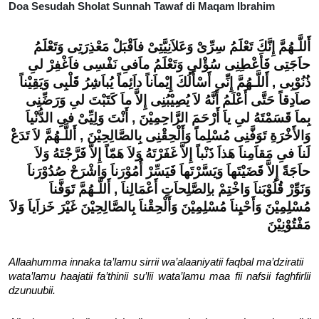
Doa Sesudah Sholat Sunnah Tawaf di Maqam Ibrahim
أَللَّـهُمَّ إِنَّكَ تَعْلَمُ سِرِّىْ وَعَلاَنِيَّتِىْ فاَقْبَلْ مَعْذِرَتِى وَتَعْلَمُ
حاَجَتِى فَأَعْطِنِى سُؤْلىِ وَتَعْلَمُ ماَفىِ نَفْسِى فاَغْفِرْ لىِ
ذُنُوْبِى , أَللَّـهُمَّ إِنِّى أَسْأَلُكَ إِيْماَناً داَئِماً يُباَشِرُ قَلْبِى وَيَقِيْناً
صاَدِقاً حَتَّى أَعْلَمُ أَنَّهُ لاَ يُصِيْبُنِى إِلاَّ ماَ كَتَبْتَ لىِ وَرَضِّنِى
بِماَ قَسَمْتَهُ لىِ ياَ أَرْحَمَ الرَّاحِمِيْنَ , أَنْتَ وَلِيِّىْ فىِ الدُّنْياَ
وَالأَخْرَةِ تَوَفَّنِى مُسْلِماً وَأَلْحِقْنِى بِالصَّالِحِيْنَ , أَللَّـهُمَّ لاَ تَدَعْ
لَناَ فىِ مَقاَمِناَ هَذاَ ذَنْباً إِلاَّ غَفَرْتَهُ وَلاَ هَمّاً إِلاَّ فَرَّجْتَهُ وَلاَ
حاَجَةً إِلاَّ قَضَيْتَهاَ وَيَسَّرْتَهاَ فَيَسِّرْ أُمُوْرَناَ وَاشْرَحْ صُدُوْرَناَ
وَنَوِّرْ قُلُوْبَناَ وَاخْتِمْ باِلصَّلِحاَتِ أَعْمَالِناَ , أَللَّـهُمَّ تَوَفَّناَ
مُسْلِمِيْنَ وَأَحْيِناَ مُسْلِمِيْنَ وَأَلْحِقْناَ بِالصَّالِحِيْنَ غَيْرَ خَزاَياَ وَلاَ
مَفْتُوْنِيْنَ
Allaahumma innaka ta’lamu sirrii wa’alaaniyatii faqbal ma’dziratii
wata’lamu haajatii fa’thinii su’lii wata’lamu maa fii nafsii faghfirlii
dzunuubii.