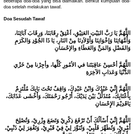
beberapa doa-doa yang bisa diamalkan. Berikut kumpulan doa-
doa setelah melakukan tawaf.
Doa Sesudah Tawaf
اللَّهُمَّ يَا رَبَّ البَيْتِ العَتِيْقِ، اَعْتِقْ رِقَابَنَا، وَرِقَابَ آبَائِنَا،
وَأُمَّهَاتِنَا وَإخْوَانِنَا وَأَوْلاَدِنَا مِنْ النَارِ، يَا ذَا الجُوْدِ وَالكَرَمِ
وَالفَضْلِ وَالمَنِّ وَالعَطَاءِ والإحْسَانِ
اللَّهُمَّ أحْسِنْ عاقِبَتَنا في الأمُورِ كُلِّها، وأجِرْنا مِنْ خَزْي
الدُّنْيَا وَعَذابِ الآخِرَةِ
اللَّهُمَّ إِنِّيْ عَبْدُكَ وَابْنُ عَبْدِكَ، وَاقِفٌ تَحْتَ بَابِكَ مُلْتَزِمٌ
بِأَعْتَابِكَ، مُتَذَلِّلٌ بَيْنَ يَدَيْكَ، أَرْجُو رَحْمَتَكَ، وَأَخْشَى عَذَابَكَ،
يَاقَدِيْمَ الإِحْسَانِ
اللَّهُمَّ إِنِّيْ أَسْألُكَ أَنْ تَرْفَعَ ذِكْرِيْ وَتَضَعَ وِزْرِيْ، وَتُصْلِحَ
أَمْرِيْ، وَتُطَهِّرَ قَلْبِيْ، وَتُنَوِّرَ لِيْ فِيْ قَبْرِيْ، وَتَغْفِرَ لِيْ ذَنْبِيْ،