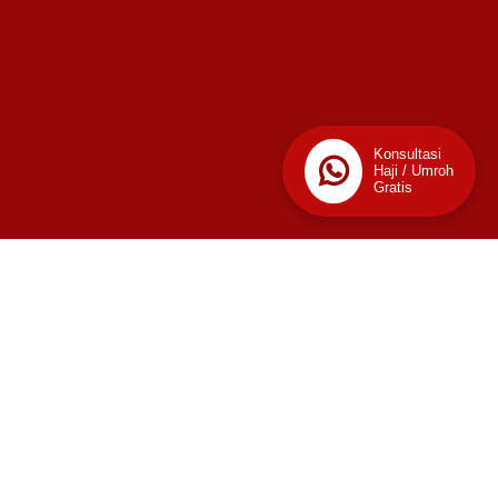
Konsultasi
Haji / Umroh
Gratis
📊
Stats
268
Today
This Week
Last Week