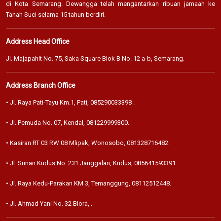
di Kota Semarang. Dewangga telah mengantarkan ribuan jamaah ke
Tanah Suci selama 15 tahun berdiri.
Address Head Office
Jl. Majapahit No. 75, Saka Square Blok B No. 12 a-b, Semarang.
Address Branch Office
• Jl. Raya Pati-Tayu Km.1, Pati,
085290033398
.
• Jl. Pemuda No. 07, Kendal,
081229999300
.
• Kasiran RT 03 RW 08 Mlipak, Wonosobo,
081328716482
.
• Jl. Sunan Kudus No. 231 Janggalan, Kudus,
085641593391
.
• Jl. Raya Kedu-Parakan KM 3, Temanggung,
08112512448
.
• Jl. Ahmad Yani No. 32 Blora,
.